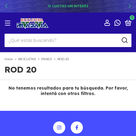
12 CUOTAS SIN INTERÉS
0
Inicio
>
BICICLETAS
>
PASEO
>
ROD 20
ROD 20
No tenemos resultados para tu búsqueda. Por favor,
intentá con otros filtros.