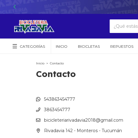
CATEGORÍAS
INICIO
BICICLETAS
REPUESTOS
Inicio
>
Contacto
Contacto
543863454777
3863454777
bicicleteriarivadavia2018@gmail.com
Rivadavia 142 - Monteros - Tucumán