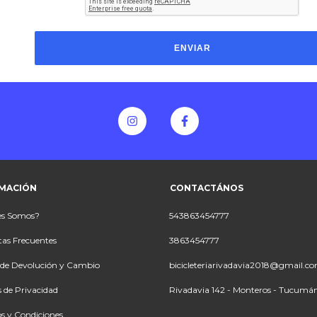
ENVIAR
MACIÓN
CONTACTÁNOS
es Somos?
543863454777
as Frecuentes
3863454777
a de Devolución y Cambio
bicicleteriarivadavia2018@gmail.c
s de Privacidad
Rivadavia 142 - Monteros - Tucumá
s y Condiciones