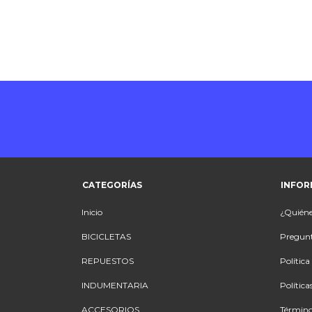
CATEGORÍAS
INFOR
Inicio
¿Quién
BICICLETAS
Pregunt
REPUESTOS
Polític
INDUMENTARIA
Política
ACCESORIOS
Término