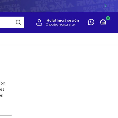
0
¡Hola!
Iniciá sesión
O podés registrarte
ión
és
el